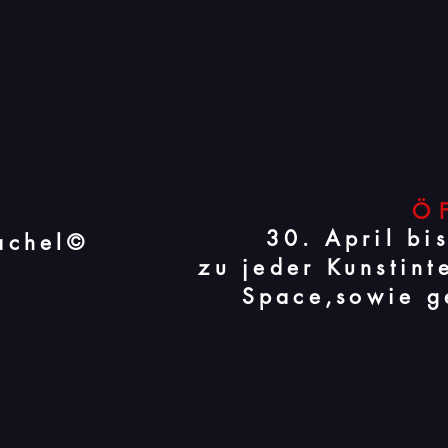
Ö
30. April bi
achel©
zu jeder Kunstin
Space,sowie
g