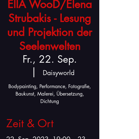
EllA WooD/Elena
Strubakis - Lesung
und Projektion der
Seelenwelten
Fr., 22. Sep.
  |  
Daisyworld
Bodypainting, Performance, Fotografie,
Baukunst, Malerei, Übersetzung,
Dichtung
Zeit & Ort