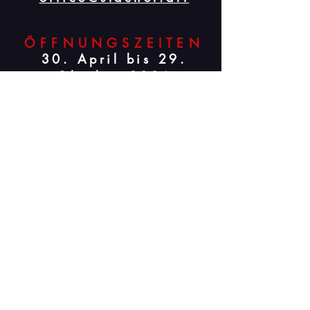
ÖFFNUNGSZEITEN
30. April bis 29.
Oktober 2026
zu jeder
Kunstintervention und
Open
Space,sowie
gegen
Voranmeldung