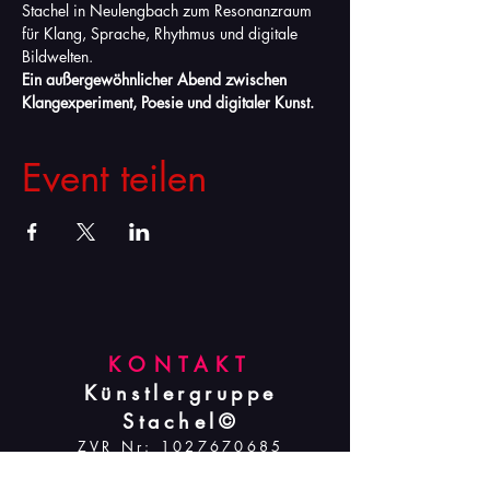
Stachel in Neulengbach zum Resonanzraum 
für Klang, Sprache, Rhythmus und digitale 
Bildwelten.
Ein außergewöhnlicher Abend zwischen 
Klangexperiment, Poesie und digitaler Kunst.
Event teilen
KONTAKT
Künstlergruppe
Stachel©
ZVR Nr:
1027670685
office@stachel.art