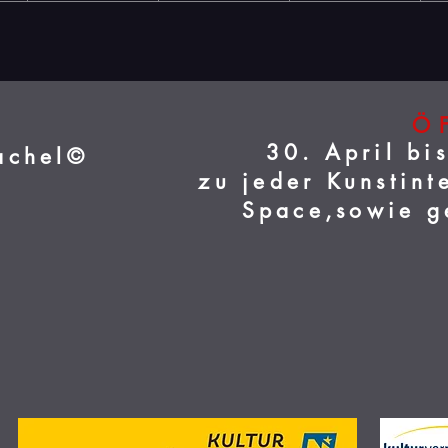
Ö
30. April bi
achel©
zu jeder Kunstin
Space,sowie
g