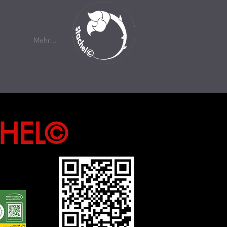
Mehr…
CHEL©